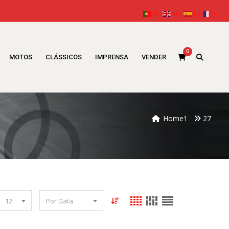
PT
EN
ES
FR
0
MOTOS
CLÁSSICOS
IMPRENSA
VENDER
Home1
27
12
Por Data