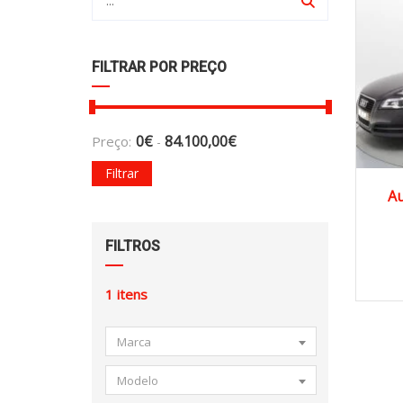
FILTRAR POR PREÇO
0
€
84.100,00
€
Preço:
-
Filtrar
20
Au
FILTROS
1
itens
Marca
Modelo