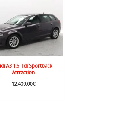
12
hatch...
149000 km
di A3 1.6 Tdi Sportback
Attraction
12.400,00
€