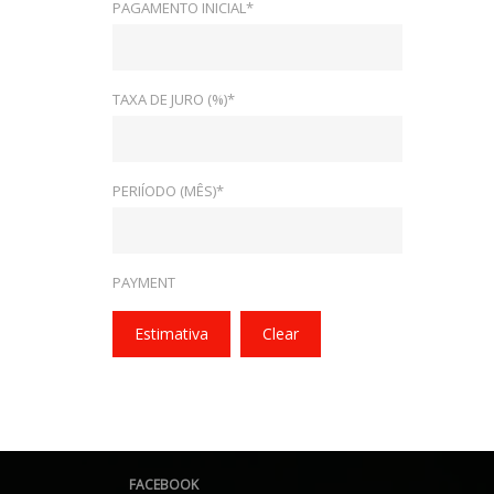
PAGAMENTO INICIAL*
TAXA DE JURO (%)*
PERIÍODO (MÊS)*
PAYMENT
Estimativa
Clear
FACEBOOK