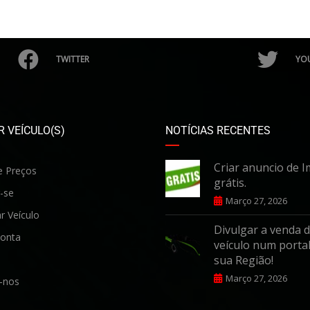
TWITTER
YO
 VEÍCULO(S)
NOTÍCIAS RECENTES
Criar anuncio de I
e Preços
grátis.
-se
Março 27, 2026
r Veículo
Divulgar a venda 
onta
veículo num portal
sua Região!
Março 27, 2026
-nos