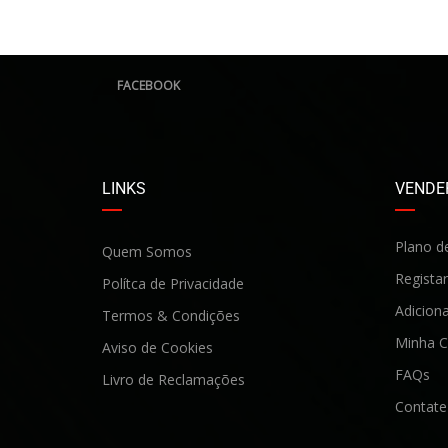
FACEBOOK
LINKS
VENDER
Plano d
Quem Somos
Registar
Polítca de Privacidade
Adiciona
Termos & Condições
Minha C
Aviso de Cookies
FAQs
Livro de Reclamaçõe
s
Contate