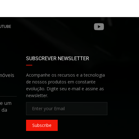
UTUBE
SUBSCREVER NEWSLETTER
móveis
Acompanhe os recursos e a tecnologia
de nossos produtos em constante
evolução. Digite seu e-mail e assine as
newsletter.
de um
 da
Subscribe