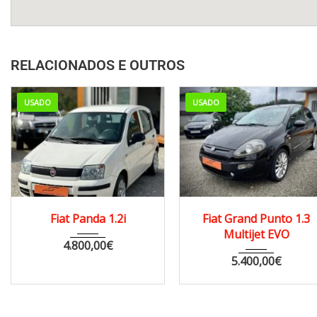
RELACIONADOS E OUTROS
USADO
USADO
2012
82 000
2009
hatch...
Fiat Panda 1.2i
Fiat Grand Punto 1.3
Multijet EVO
185 000
4.800,00
€
5.400,00
€