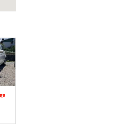
2011
Citad...
Fiat Panda 1.3 Cdti 4×4
155000 km
Cross
9.200,00
€
..
nge