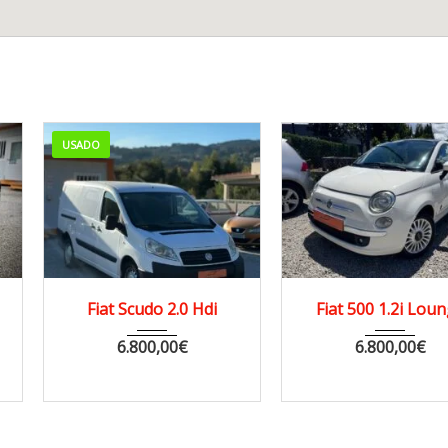
USADO
2012
326 km
2010
Fecha.
Fiat Scudo 2.0 Hdi
Fiat 500 1.2i Lou
170000 km
6.800,00
€
6.800,00
€