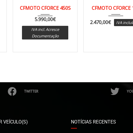
2024
CVT a...
ATV
2024
ATV
CFMOTO CFORCE 450S
CFMOTO CFORCE 
5.990,00
€
2.470,00
€
IVA inclu
IVA incl. Acresce
Documentação
TWITTER
YO
 VEÍCULO(S)
NOTÍCIAS RECENTES