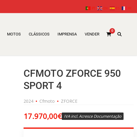
PT
EN
ES
FR
0
MOTOS
CLÁSSICOS
IMPRENSA
VENDER
CFMOTO ZFORCE 950
SPORT 4
2024
Cfmoto
ZFORCE
17.970,00
€
IVA incl. Acresce Documentação