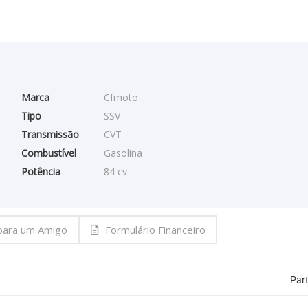
Marca
Cfmoto
Tipo
SSV
Transmissão
CVT
Combustível
Gasolina
Potência
84 cv
 para um Amigo
Formulário Financeiro
Part