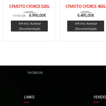
2024
CVT a...
ATV
CVT a...
ATV
CFMOTO CFORCE 520L
CFMOTO CFORCE 450L
6.990,00
€
6.495,00
€
7.590,00
€
IVA incl. Acresce
IVA incl. Acresce
Documentação
Documentação
FACEBOOK
LINKS
VENDER