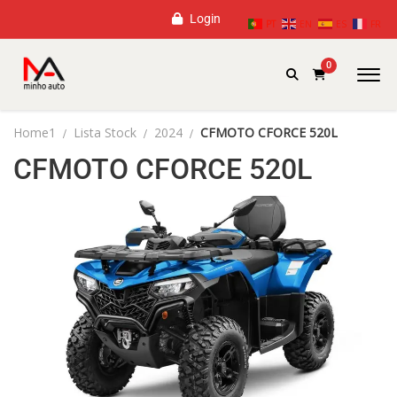
Login
PT
EN
ES
FR
0
Home1
Lista Stock
2024
CFMOTO CFORCE 520L
CFMOTO CFORCE 520L