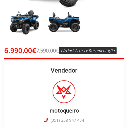
6.990,00
€
7.590,00
€
IVA incl. Acresce Documentação
Vendedor
motoqueiro
(351) 258 947 434