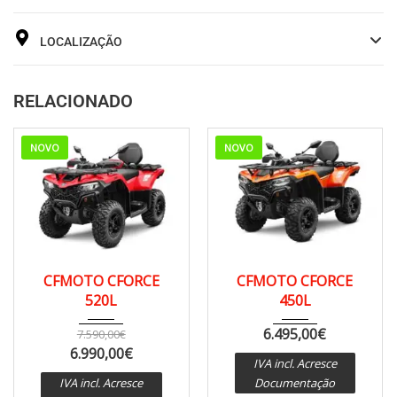
LOCALIZAÇÃO
RELACIONADO
NOVO
NOVO
2024
CVT a...
CVT a...
ATV
CFMOTO CFORCE
CFMOTO CFORCE
ATV
520L
450L
6.495,00
€
7.590,00
€
6.990,00
€
IVA incl. Acresce
IVA incl. Acresce
Documentação